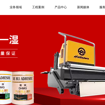
业务领域
工程案例
产品中心
新闻媒体
服
屋面防水工
企业简介
屋面防水
防水材料
公司动态
免费服务
联系我们
有国家防水防腐保温一级施工资质，承
为沈阳地铁、哈尔滨地铁、中国中铁、
品广泛应用于地铁隧道、商业地产、市
美斯深耕防水堵漏行业20年，欢迎社会
行业比质量，同质量比价格，同价格比
服务热线：400-086-7877，专业施工
隧道堵漏工
资质荣誉
渗漏修缮
防水设备
技术资料
服务网络
社会招聘
一家集防水堵漏材料生产、销售、工程
建筑防水、堵漏、修缮、加固、防腐、
科地产、辽宁省博物馆等项目提供了防
建筑、水利水电等领域，不仅可以防水
界朋友了解我们，共商合作，共创未
务，选择德美斯，相信我们为您做的更
队，量身定制解决方案，一站式服务，
工于一体的建筑防水堵漏系统服务商。
温业务。
堵漏施工服务。
漏，亦适合于加固补强。
。
。
心无忧。
电梯井堵漏
公司实景
防腐保温
检测设备
常见问题
在线客服