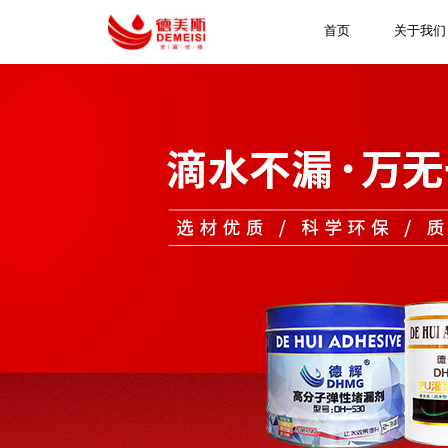
首页
关于我们
具
曾
产
德
同
统一
是
接
万
政
各
服
团
施
保
水
堵
来
好
省