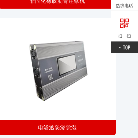
非固化橡胶沥青注浆机
热线电话
扫一扫
电渗透防渗除湿