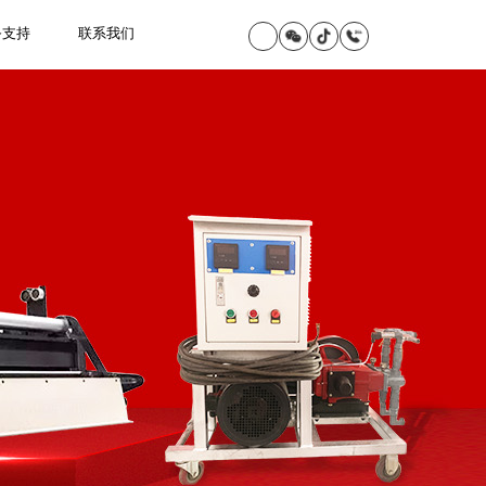
务支持
联系我们
程
地铁堵漏工程
企业文化
堵漏治理
堵漏材料
行业资讯
服务保障
共同赚钱
程
地下室堵漏工程
团队风采
补强加固
堵漏设备
施工视频
服务流程
在线留言
工程
其它渗漏修缮工程
合作伙伴