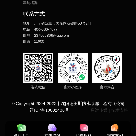
基坑堵漏
联系方式
地址：
辽宁省沈阳市大东区沈铁路50号2门
电话：
400-086-7877
邮箱：
237567869@qq.com
邮编：
11000
咨询微信
官方小程序
官方抖音
© Copyright 2004-2022丨沈阳德美斯防水堵漏工程有限公司
辽ICP备10002488号
启达传媒 | 技术支持
400电话
立即咨询
免费报价
搜索案例