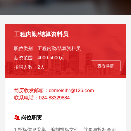
工程内勤/结算资料员
职位类别：
工程内勤/结算资料员
薪资范围：
4000-5000元
查看详情
招聘人数：
2人
简历收发邮箱：demeisihr@126.com
联系电话：024-88329884
岗位职责
1.招标信息采集、编制投标文件，并参与投标全流