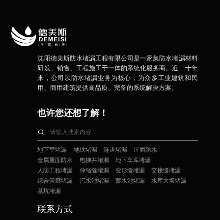
沈阳德美斯防水堵漏工程有限公司是一家集防水堵漏材料
研发、销售、工程施工于一体的系统化服务商。近二十年
来，公司以防水堵漏业务为核心，为众多工业建筑和民
用、商用建筑提供高品质、完备的系统解决方案。
也许您还想了解！
地下室堵漏
地铁堵漏
隧道堵漏
屋面防水
金属屋面防水
电梯井堵漏
地下车库堵漏
人防工程堵漏
伸缩缝堵漏
变形缝堵漏
交接缝堵漏
综合管廊堵漏
污水池堵漏
蓄水池堵漏
水库大坝堵漏
基坑堵漏
联系方式