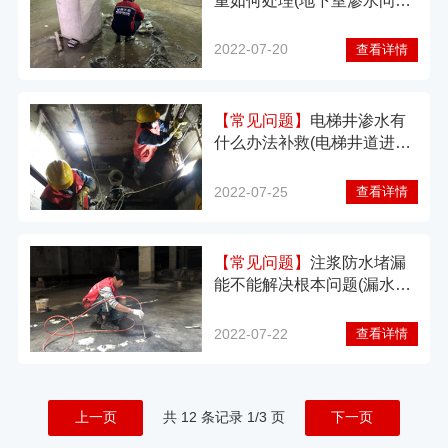
重如何处理(地下室渗水问题
及处理方法)？
2022-07-20
查看详情
【常见问题】
电梯井渗水有
什么办法补救(电梯井道进水
堵漏方法)？
2022-07-25
查看详情
【常见问题】
注浆防水堵漏
能不能解决根本问题(漏水注
浆怎么收费的)？
2022-07-22
查看详情
上一页
共 12 条记录 1/3 页
下一页