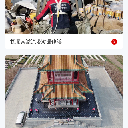
抚顺某溢流塔渗漏修缮