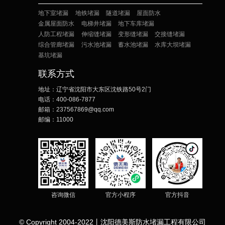
地下室堵漏
地铁堵漏
隧道堵漏
屋面防水
金属屋面防水
电梯井堵漏
地下车库堵漏
人防工程堵漏
伸缩缝堵漏
变形缝堵漏
交接缝堵漏
综合管廊堵漏
污水池堵漏
蓄水池堵漏
水库大坝堵漏
基坑堵漏
联系方式
地址：
辽宁省沈阳市大东区沈铁路50号2门
电话：
400-086-7877
邮箱：
237567869@qq.com
邮编：
11000
咨询微信
官方小程序
官方抖音
© Copyright 2004-2022丨沈阳德美斯防水堵漏工程有限公司