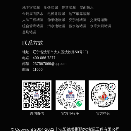
地下室堵漏
地铁堵漏
隧道堵漏
屋面防水
金属屋面防水
电梯井堵漏
地下车库堵漏
人防工程堵漏
伸缩缝堵漏
变形缝堵漏
交接缝堵漏
综合管廊堵漏
污水池堵漏
蓄水池堵漏
水库大坝堵漏
基坑堵漏
联系方式
地址：
辽宁省沈阳市大东区沈铁路50号2门
电话：
400-086-7877
邮箱：
237567869@qq.com
邮编：
11000
咨询微信
官方小程序
官方抖音
© Copyright 2004-2022丨沈阳德美斯防水堵漏工程有限公司