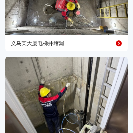
义乌某大厦电梯井堵漏