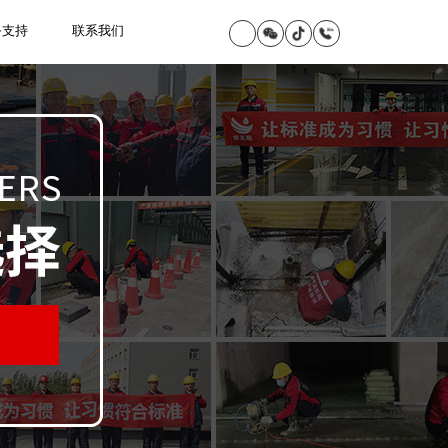
务支持
联系我们
程
地铁堵漏工程
企业文化
堵漏治理
堵漏材料
行业资讯
服务保障
共同赚钱
程
地下室堵漏工程
团队风采
补强加固
堵漏设备
施工视频
服务流程
在线留言
工程
其它渗漏修缮工程
合作伙伴