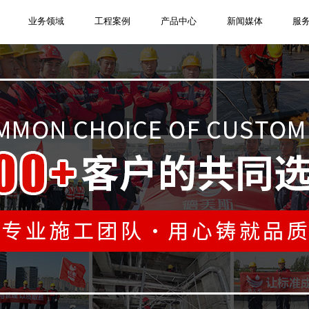
业务领域
工程案例
产品中心
新闻媒体
服
屋面防水工
企业简介
屋面防水
防水材料
公司动态
免费服务
联系我们
有国家防水防腐保温一级施工资质，承
为沈阳地铁、哈尔滨地铁、中国中铁、
品广泛应用于地铁隧道、商业地产、市
美斯深耕防水堵漏行业20年，欢迎社会
行业比质量，同质量比价格，同价格比
服务热线：400-086-7877，专业施工
隧道堵漏工
资质荣誉
渗漏修缮
防水设备
技术资料
服务网络
社会招聘
一家集防水堵漏材料生产、销售、工程
建筑防水、堵漏、修缮、加固、防腐、
科地产、辽宁省博物馆等项目提供了防
建筑、水利水电等领域，不仅可以防水
界朋友了解我们，共商合作，共创未
务，选择德美斯，相信我们为您做的更
队，量身定制解决方案，一站式服务，
工于一体的建筑防水堵漏系统服务商。
温业务。
堵漏施工服务。
漏，亦适合于加固补强。
。
。
心无忧。
电梯井堵漏
公司实景
防腐保温
检测设备
常见问题
在线客服