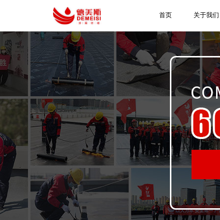
首页
关于我们
具
曾
产
德
同
统一
是
接
万
政
各
服
团
施
保
水
堵
来
好
省