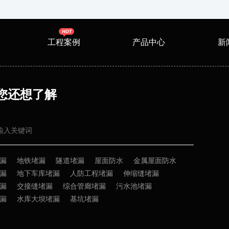
工程案例
产品中心
新
您还想了解
漏
地铁堵漏
隧道堵漏
屋面防水
金属屋面防水
漏
地下车库堵漏
人防工程堵漏
伸缩缝堵漏
漏
交接缝堵漏
综合管廊堵漏
污水池堵漏
漏
水库大坝堵漏
基坑堵漏