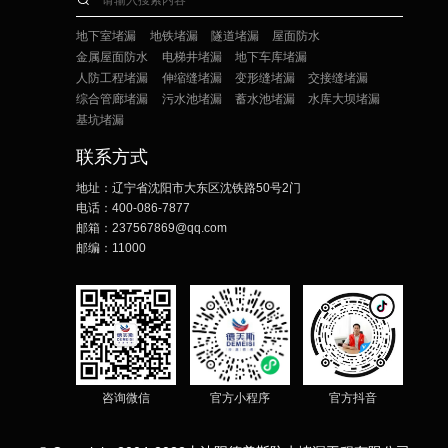
地下室堵漏
地铁堵漏
隧道堵漏
屋面防水
金属屋面防水
电梯井堵漏
地下车库堵漏
人防工程堵漏
伸缩缝堵漏
变形缝堵漏
交接缝堵漏
综合管廊堵漏
污水池堵漏
蓄水池堵漏
水库大坝堵漏
基坑堵漏
联系方式
地址：
辽宁省沈阳市大东区沈铁路50号2门
电话：
400-086-7877
邮箱：
237567869@qq.com
邮编：
11000
咨询微信
官方小程序
官方抖音